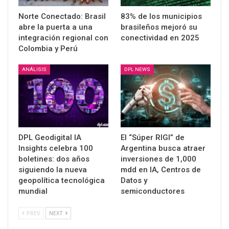
Norte Conectado: Brasil
83% de los municipios
abre la puerta a una
brasileños mejoró su
integración regional con
conectividad en 2025
Colombia y Perú
ANÁLISIS
DPL NEWS
DPL Geodigital IA
El “Súper RIGI” de
Insights celebra 100
Argentina busca atraer
boletines: dos años
inversiones de 1,000
siguiendo la nueva
mdd en IA, Centros de
geopolítica tecnológica
Datos y
mundial
semiconductores
PREV
NEXT