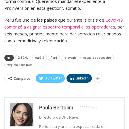
forma continua. Queremos mandar el expediente a
Proinversión en esta gestión”, admitió.
Perú fue uno de los países que durante la crisis de
Covid-19
comenzó a asignar espectro temporal a los operadores
, por
seis meses, principalmente para dar servicios relacionados
con telemedicina y teleducación.
2.3 GHz
AWS-3
Perú
relevante
subasta de espectro
Virginia Nakagawa
Comparte
X / Twitter
Linkedin
Paula Bertolini
3008 Posts
Directora de DPL News
Periodista y analista especializada en