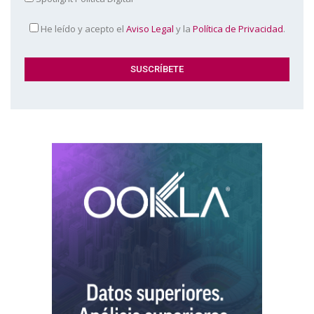
He leído y acepto el
Aviso Legal
y la
Política de Privacidad
.