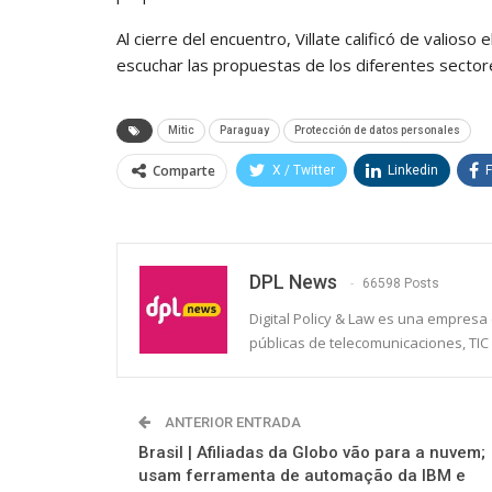
Al cierre del encuentro, Villate calificó de valioso
escuchar las propuestas de los diferentes sector
Mitic
Paraguay
Protección de datos personales
Comparte
X / Twitter
Linkedin
DPL News
66598 Posts
Digital Policy & Law es una empresa e
públicas de telecomunicaciones, TIC 
ANTERIOR ENTRADA
Brasil | Afiliadas da Globo vão para a nuvem;
usam ferramenta de automação da IBM e