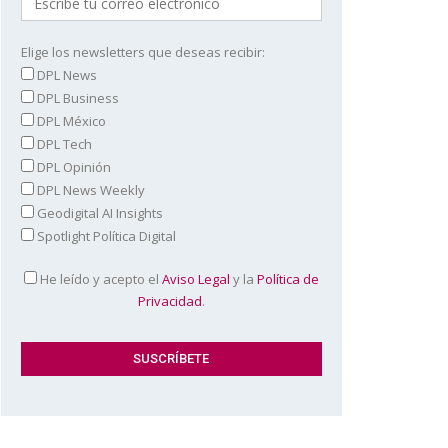
Elige los newsletters que deseas recibir:
DPL News
DPL Business
DPL México
DPL Tech
DPL Opinión
DPL News Weekly
Geodigital AI Insights
Spotlight Política Digital
He leído y acepto el
Aviso Legal
y la
Política de
Privacidad
.