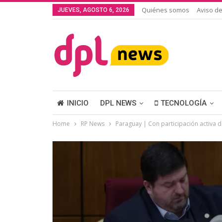
Quiénes somos
Aviso de
JUEVES, AGOSTO 6, 2026
INICIO
DPL NEWS
TECNOLOGÍA
Home
RP News
Paraguay | Con participación activa d