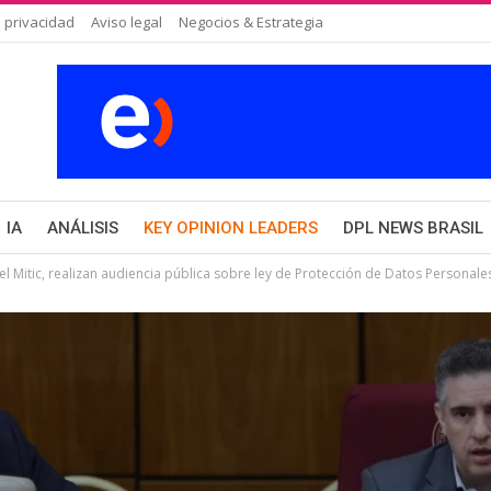
 privacidad
Aviso legal
Negocios & Estrategia
IA
ANÁLISIS
KEY OPINION LEADERS
DPL NEWS BRASIL
el Mitic, realizan audiencia pública sobre ley de Protección de Datos Personale