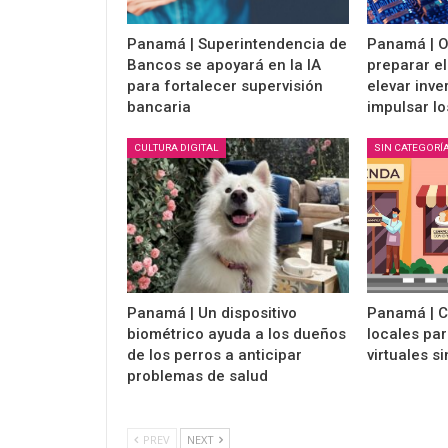
Panamá | Superintendencia de
Panamá | 
Bancos se apoyará en la IA
preparar el
para fortalecer supervisión
elevar inve
bancaria
impulsar l
CULTURA DIGITAL
SIN CATEGORÍ
Panamá | Un dispositivo
Panamá | 
biométrico ayuda a los dueños
locales par
de los perros a anticipar
virtuales s
problemas de salud
PREV
NEXT