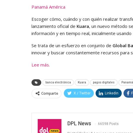
Panamá América
Escoger cómo, cuándo y con quién realizar transfer
lanzamiento oficial de
Kuara
, un nuevo método se
información y en tiempo real, inicialmente usando 
Se trata de un esfuerzo en conjunto de
Global B
innovar y buscar constantemente recursos para s
Lee más.
banca electrónica
Kuara
pagos digitales
Panamá
Comparte
X / Twitter
Linkedin
DPL News
66598 Posts