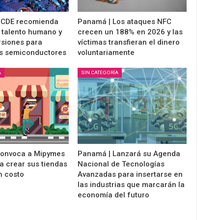
OCDE recomienda
Panamá | Los ataques NFC
 talento humano y
crecen un 188% en 2026 y las
rsiones para
víctimas transfieran el dinero
os semiconductores
voluntariamente
A
SIN CATEGORÍA
Convoca a Mipymes
Panamá | Lanzará su Agenda
a crear sus tiendas
Nacional de Tecnologías
in costo
Avanzadas para insertarse en
las industrias que marcarán la
economía del futuro