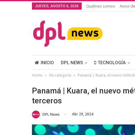
Quiénes somos
Aviso de
JUEVES, AGOSTO 6, 2026
INICIO
DPL NEWS
TECNOLOGÍA
Home
Sin categoría
Panamá | Kuara, el nuevo método
Panamá | Kuara, el nuevo mé
terceros
Abr 29, 2024
DPL News