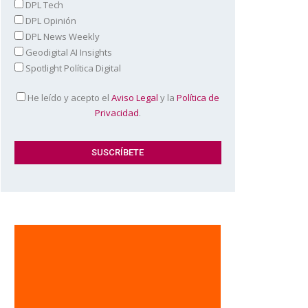
DPL Tech
DPL Opinión
DPL News Weekly
Geodigital AI Insights
Spotlight Política Digital
He leído y acepto el
Aviso Legal
y la
Política de
Privacidad
.