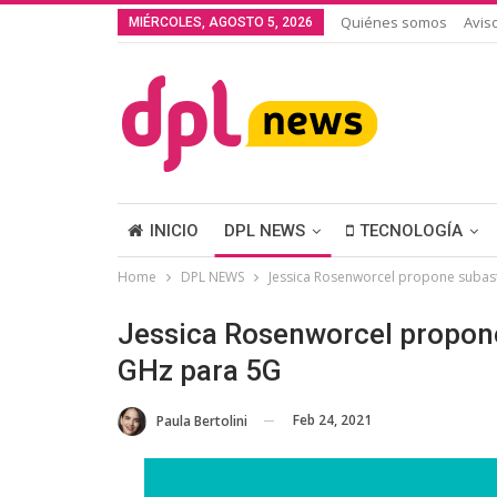
Quiénes somos
Avis
MIÉRCOLES, AGOSTO 5, 2026
INICIO
DPL NEWS
TECNOLOGÍA
Home
DPL NEWS
Jessica Rosenworcel propone subas
Jessica Rosenworcel propone
GHz para 5G
Feb 24, 2021
Paula Bertolini