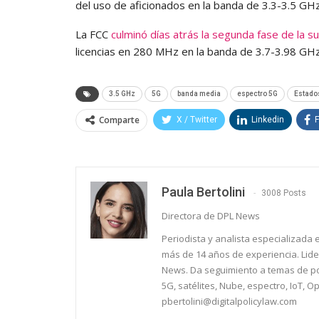
del uso de aficionados en la banda de 3.3-3.5 GHz
La FCC
culminó días atrás la segunda fase de la s
licencias en 280 MHz en la banda de 3.7-3.98 GHz
3.5 GHz
5G
banda media
espectro 5G
Estado
Comparte
X / Twitter
Linkedin
Paula Bertolini
3008 Posts
Directora de DPL News
Periodista y analista especializada
más de 14 años de experiencia. Lider
News. Da seguimiento a temas de polí
5G, satélites, Nube, espectro, IoT, 
pbertolini@digitalpolicylaw.com