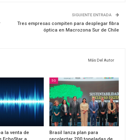
SIGUIENTE ENTRADA
r
Tres empresas compiten para desplegar fibra
óptica en Macrozona Sur de Chile
Más Del Autor
5G
a la venta de
Brasil lanza plan para
e EchoStar a
recolectar 200 toneladas de