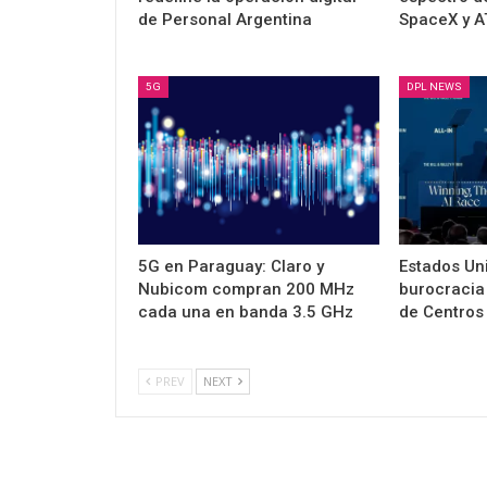
de Personal Argentina
SpaceX y 
5G
DPL NEWS
5G en Paraguay: Claro y
Estados Un
Nubicom compran 200 MHz
burocracia 
cada una en banda 3.5 GHz
de Centros 
PREV
NEXT