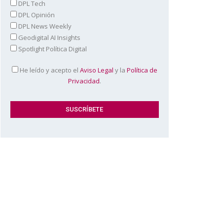
DPL Tech
DPL Opinión
DPL News Weekly
Geodigital AI Insights
Spotlight Política Digital
He leído y acepto el
Aviso Legal
y la
Política de
Privacidad
.