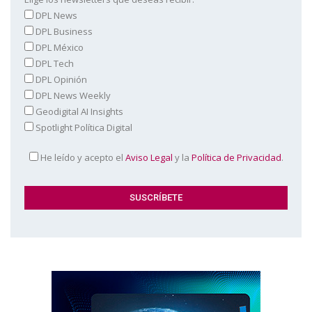
DPL News
DPL Business
DPL México
DPL Tech
DPL Opinión
DPL News Weekly
Geodigital AI Insights
Spotlight Política Digital
He leído y acepto el
Aviso Legal
y la
Política de Privacidad
.