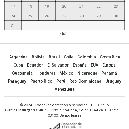
17
18
19
20
21
22
23
24
25
26
27
28
29
30
31
« Jul
Argentina
Bolivia
Brasil
Chile
Colombia
Costa Rica
Cuba
Ecuador
El Salvador
España
EUA
Europa
Guatemala
Honduras
México
Nicaragua
Panamá
Paraguay
Puerto Rico
Perú
Rep. Dominicana
Uruguay
Venezuela
© 2024 - Todos los derechos reservados | DPL Group
Avenida Insurgentes Sur 730 Piso 2 interior A, Colonia Del Valle Centro, CP
03100, Benito Juárez