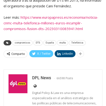
operadora tras la adquisición de DTS en 2015, ha informado
el organismo que preside Cani Fernández.
Leer más:
https://www.europapress.es/economia/noticia-
cnmc-multa-telefonica-millones-euros-incumplir-
compromisos-fusion-dts-20230310085941.html
compromisos
DTS
España
multa
Telefónica
Comparte
X / Twitter
Linkedin
DPL News
66598 Posts
Digital Policy & Law es una empresa
especializada en el análisis estratégico de
las políticas públicas de telecomunicaciones,