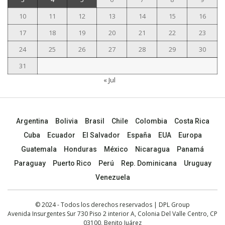
10
11
12
13
14
15
16
17
18
19
20
21
22
23
24
25
26
27
28
29
30
31
« Jul
Argentina
Bolivia
Brasil
Chile
Colombia
Costa Rica
Cuba
Ecuador
El Salvador
España
EUA
Europa
Guatemala
Honduras
México
Nicaragua
Panamá
Paraguay
Puerto Rico
Perú
Rep. Dominicana
Uruguay
Venezuela
© 2024 - Todos los derechos reservados | DPL Group
Avenida Insurgentes Sur 730 Piso 2 interior A, Colonia Del Valle Centro, CP
03100, Benito Juárez