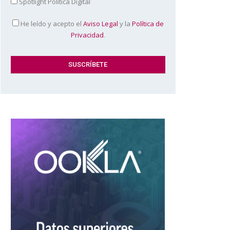
Spotlight Política Digital
He leído y acepto el
Aviso Legal
y la
Política de
Privacidad
.