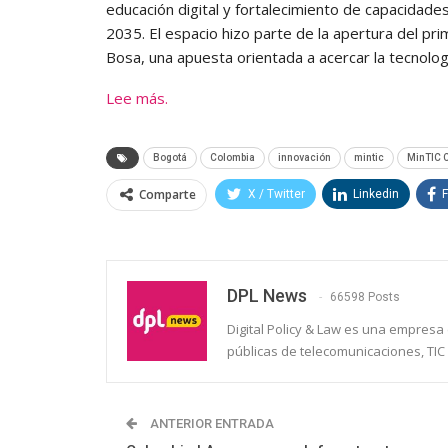
educación digital y fortalecimiento de capacidade
2035. El espacio hizo parte de la apertura del pr
Bosa, una apuesta orientada a acercar la tecnologí
Lee más.
Bogotá
Colombia
innovación
mintic
MinTIC 
Comparte
X / Twitter
Linkedin
DPL News
66598 Posts
Digital Policy & Law es una empresa e
públicas de telecomunicaciones, TIC 
ANTERIOR ENTRADA