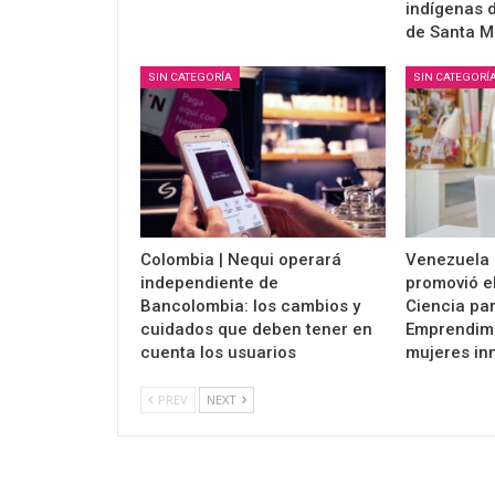
indígenas d
de Santa M
SIN CATEGORÍA
SIN CATEGORÍ
Colombia | Nequi operará
Venezuela 
independiente de
promovió e
Bancolombia: los cambios y
Ciencia par
cuidados que deben tener en
Emprendimi
cuenta los usuarios
mujeres in
PREV
NEXT