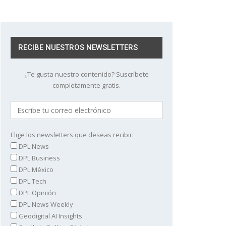
RECIBE NUESTROS NEWSLETTERS
¿Te gusta nuestro contenido? Suscríbete
completamente gratis.
Elige los newsletters que deseas recibir:
DPL News
DPL Business
DPL México
DPL Tech
DPL Opinión
DPL News Weekly
Geodigital AI Insights