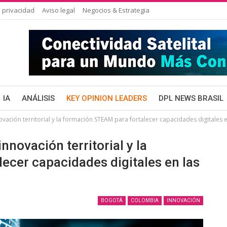
 privacidad
Aviso legal
Negocios & Estrategia
IA
ANÁLISIS
KEY OPINION LEADERS
DPL NEWS BRASIL
ovación territorial y la formación STEAM para fortalecer capacidades digitales
nnovación territorial y la
ecer capacidades digitales en las
BOGOTÁ
COLOMBIA
INNOVACIÓN