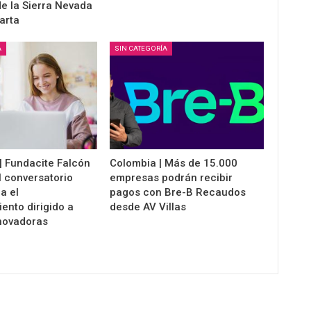
e la Sierra Nevada
arta
A
SIN CATEGORÍA
| Fundacite Falcón
Colombia | Más de 15.000
l conversatorio
empresas podrán recibir
a el
pagos con Bre-B Recaudos
ento dirigido a
desde AV Villas
novadoras