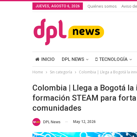
Quiénes somos
Aviso de
JUEVES, AGOSTO 6, 2026
INICIO
DPL NEWS
TECNOLOGÍA
Home
Sin categoría
Colombia | Llega a Bogotá la inn
Colombia | Llega a Bogotá la i
formación STEAM para fortal
comunidades
May 12, 2026
DPL News