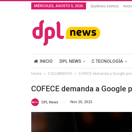
Quiénes somos
Avis
MIÉRCOLES, AGOSTO 5, 2026
INICIO
DPL NEWS
TECNOLOGÍA
Home
COLUMNISTAS
COFECE demanda a Google por 
COFECE demanda a Google po
Nov 20, 2023
DPL News