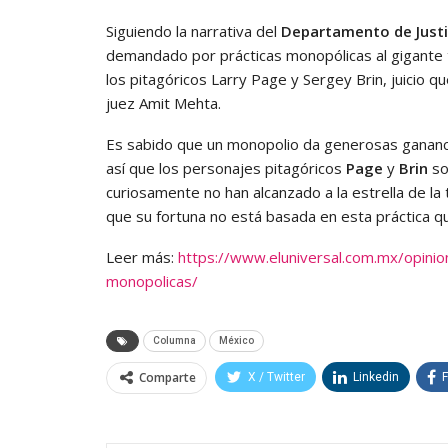
Siguiendo la narrativa del
Departamento de Justi
demandado por prácticas monopólicas al gigante
los pitagóricos Larry Page y Sergey Brin, juicio qu
juez Amit Mehta.
Es sabido que un monopolio da generosas gananci
así que los personajes pitagóricos
Page
y
Brin
so
curiosamente no han alcanzado a la estrella de la
que su fortuna no está basada en esta práctica qu
Leer más:
https://www.eluniversal.com.mx/opinio
monopolicas/
Columna
México
Comparte
X / Twitter
Linkedin