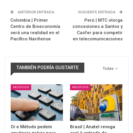
ANTERIOR ENTRADA
SIGUIENTE ENTRADA
Colombia | Primer
Perú | MTC otorga
Centro de Bioeconomía
concesiones a Santox y
será una realidad en el
Casfer para competir
Pacífico Nariñense
en telecomunicaciones
TAMBIÉN PODRÍA GUSTARTE
Todas
NEGÓCIOS
NEGÓCIOS
Oi e Método pedem
Brasil | Anatel revoga
anuência prévia para
aval à entrada da