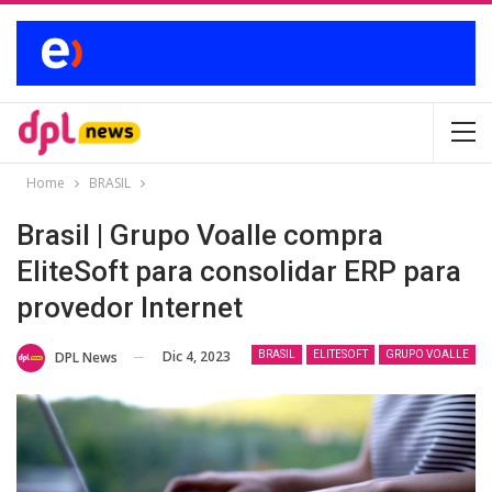
Home
BRASIL
Brasil | Grupo Voalle compra
EliteSoft para consolidar ERP para
provedor Internet
Dic 4, 2023
DPL News
BRASIL
ELITESOFT
GRUPO VOALLE