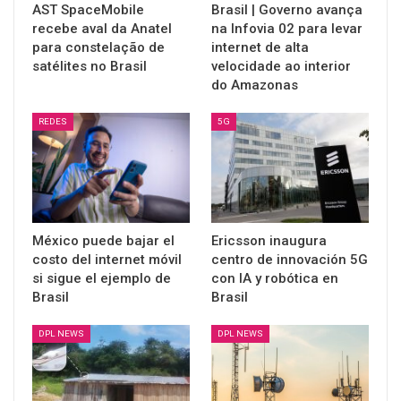
AST SpaceMobile
Brasil | Governo avança
recebe aval da Anatel
na Infovia 02 para levar
para constelação de
internet de alta
satélites no Brasil
velocidade ao interior
do Amazonas
REDES
5G
México puede bajar el
Ericsson inaugura
costo del internet móvil
centro de innovación 5G
si sigue el ejemplo de
con IA y robótica en
Brasil
Brasil
DPL NEWS
DPL NEWS