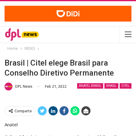
Home
REDES
Brasil | Citel elege Brasil para
Conselho Diretivo Permanente
Feb 21, 2022
DPL News
ANATEL BRASIL
BRASIL
CITEL
Comparte
Anatel