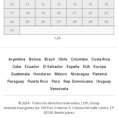
10
11
12
13
14
15
16
17
18
19
20
21
22
23
24
25
26
27
28
29
30
31
« Jul
Argentina
Bolivia
Brasil
Chile
Colombia
Costa Rica
Cuba
Ecuador
El Salvador
España
EUA
Europa
Guatemala
Honduras
México
Nicaragua
Panamá
Paraguay
Puerto Rico
Perú
Rep. Dominicana
Uruguay
Venezuela
© 2024 - Todos los derechos reservados | DPL Group
Avenida Insurgentes Sur 730 Piso 2 interior A, Colonia Del Valle Centro, CP
03100, Benito Juárez