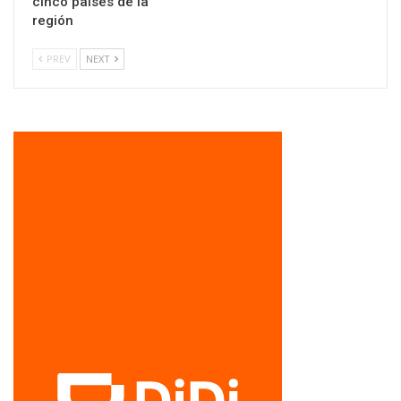
cinco países de la
región
PREV
NEXT