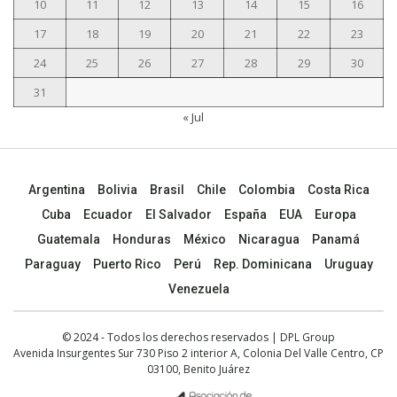
10
11
12
13
14
15
16
17
18
19
20
21
22
23
24
25
26
27
28
29
30
31
« Jul
Argentina
Bolivia
Brasil
Chile
Colombia
Costa Rica
Cuba
Ecuador
El Salvador
España
EUA
Europa
Guatemala
Honduras
México
Nicaragua
Panamá
Paraguay
Puerto Rico
Perú
Rep. Dominicana
Uruguay
Venezuela
© 2024 - Todos los derechos reservados | DPL Group
Avenida Insurgentes Sur 730 Piso 2 interior A, Colonia Del Valle Centro, CP
03100, Benito Juárez